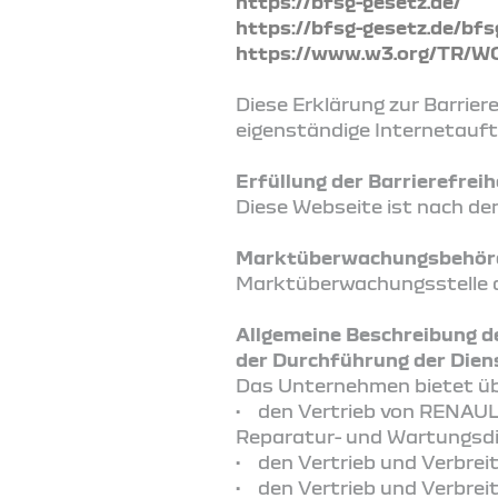
https://bfsg-gesetz.de/
https://bfsg-gesetz.de/bfs
https://www.w3.org/TR/W
Diese Erklärung zur Barrieref
eigenständige Internetauft
Erfüllung der Barrierefre
Diese Webseite ist nach den
Marktüberwachungsbehörde
Marktüberwachungsstelle de
Allgemeine Beschreibung d
der Durchführung der Diens
Das Unternehmen bietet üb
• den Vertrieb von RENAULT
Reparatur- und Wartungsdi
• den Vertrieb und Verbre
• den Vertrieb und Verbrei