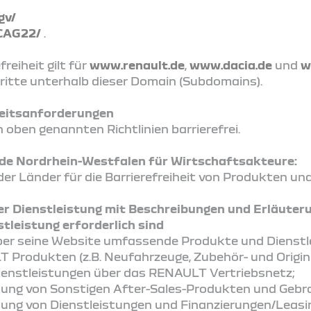
gv/
CAG22/
.
reiheit gilt für
www.renault.de
,
www.dacia.de
und
w
ritte unterhalb dieser Domain (Subdomains).
iheitsanforderungen
 oben genannten Richtlinien barrierefrei.
 Nordrhein-Westfalen für Wirtschaftsakteure:
r Länder für die Barrierefreiheit von Produkten un
er Dienstleistung mit Beschreibungen und Erläuter
tleistung erforderlich sind
er seine Website umfassende Produkte und Dienst
 Produkten (z.B. Neufahrzeuge, Zubehör- und Origina
enstleistungen über das RENAULT Vertriebsnetz;
itung von Sonstigen After-Sales-Produkten und Geb
tung von Dienstleistungen und Finanzierungen/Leasi