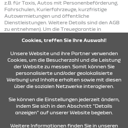
z.B. für Taxis, Autos mit Personenbeförderung,
Fahrschulen, Kurierfahrzeuge, kurzfristige
Autovermietungen und öffentliche
Dienstleistungen. Weitere Details sind den AGB
zu entnehmen). Um die Treuegarantie in
Anspruch nehmen zu können, muss Ihr Fahrzeug
Cookies, treffen Sie Ihre Auswahl!
lückenlos nach Herstellervorgaben gewartet
worden sein.
Unsere Website und ihre Partner verwenden
Cookies, um die Besucherzahl und die Leistung
der Website zu messen. Somit können Sie
KONTAKT & ANFAHRT
personalisierte und/oder geolokalisierte
Werbung und Inhalte erhalten sowie mit diesen
über die sozialen Netzwerke interagieren.
STANDORTE
Sie können die Einstellungen jederzeit ändern,
indem Sie sich in den Abschnitt "Details
anzeigen" auf unserer Website begeben.
Weitere Informationen finden Sie in unseren